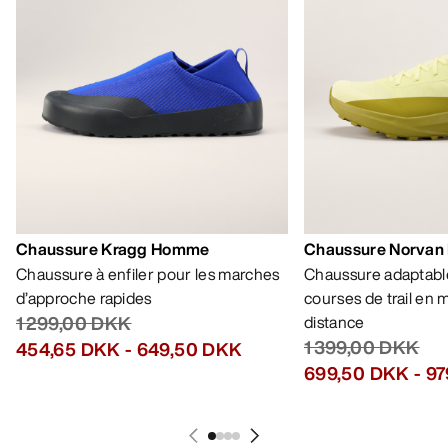
Chaussure Kragg Homme
Chaussure Norvan
Chaussure à enfiler pour les marches
Chaussure adaptable
d’approche rapides
courses de trail en
1 299,00 DKK
distance
1 399,00 DKK
454,65 DKK
-
649,50 DKK
699,50 DKK
-
97