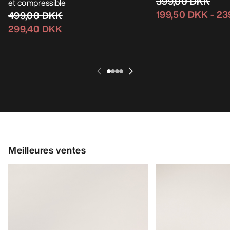
399,00 DKK
et compressible
199,50 DKK
-
23
499,00 DKK
299,40 DKK
Meilleures ventes