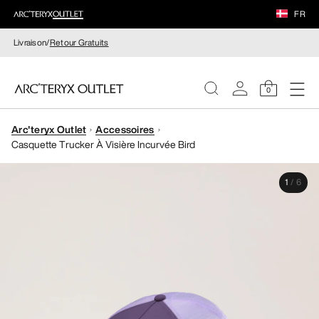
FR
Livraison/
Retour Gratuits
0
Arc'teryx Outlet
Accessoires
FEMME
Casquette Trucker À Visière Incurvée Bird
HOMME
1
/
6