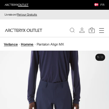
FR
Livraison/
Retour Gratuits
0
Veilance
Homme
Pantalon Align MX
FEMME
1
/
8
HOMME