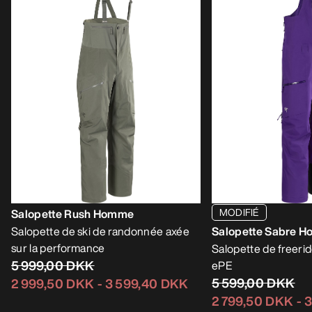
MODIFIÉ
Salopette Rush Homme
Salopette de ski de randonnée axée
Salopette Sabre 
sur la performance
Salopette de freer
5 999,00 DKK
ePE
5 599,00 DKK
2 999,50 DKK
-
3 599,40 DKK
2 799,50 DKK
-
3