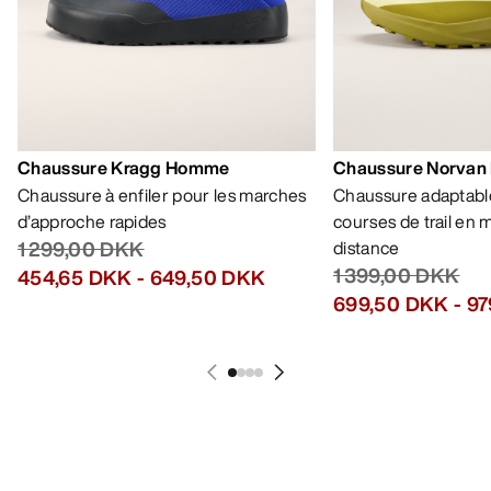
Chaussure Kragg Homme
Chaussure Norvan
Chaussure à enfiler pour les marches
Chaussure adaptable
d’approche rapides
courses de trail en
1 299,00 DKK
distance
1 399,00 DKK
454,65 DKK
-
649,50 DKK
699,50 DKK
-
97