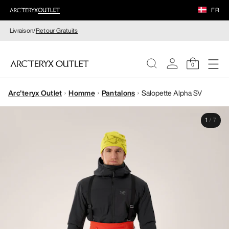
FR
Livraison/
Retour Gratuits
0
Arc'teryx Outlet
Homme
Pantalons
Salopette Alpha SV
FEMME
1
/
7
HOMME