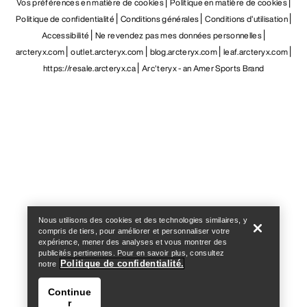
Vos préférences en matière de cookies
Politique en matière de cookies
Politique de confidentialité
Conditions générales
Conditions d’utilisation
Accessibilité
Ne revendez pas mes données personnelles
arcteryx.com
outlet.arcteryx.com
blog.arcteryx.com
leaf.arcteryx.com
https://resale.arcteryx.ca
Arc'teryx - an Amer Sports Brand
Help
Nous utilisons des cookies et des technologies similaires, y
compris de tiers, pour améliorer et personnaliser votre
expérience, mener des analyses et vous montrer des
publicités pertinentes. Pour en savoir plus, consultez
Politique de confidentialité.
notre
Continue
r