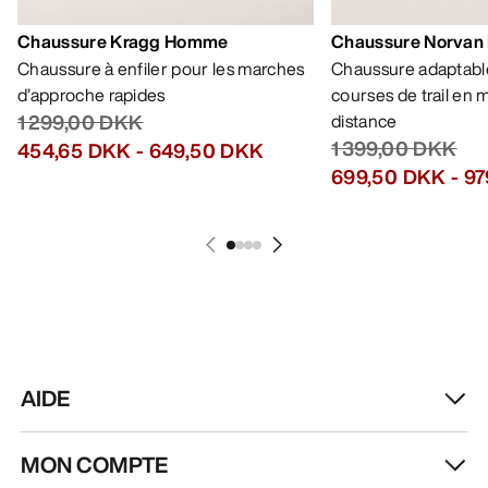
Chaussure Kragg Homme
Chaussure Norvan
Chaussure à enfiler pour les marches
Chaussure adaptable
d’approche rapides
courses de trail en
1 299,00 DKK
distance
1 399,00 DKK
454,65 DKK
-
649,50 DKK
699,50 DKK
-
97
AIDE
MON COMPTE