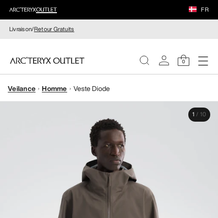
FR
Livraison/
Retour Gratuits
0
Veilance
Homme
Veste Diode
FEMME
1
/
10
HOMME