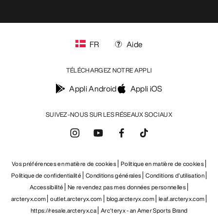
FR
Aide
TÉLÉCHARGEZ NOTRE APPLI
Appli Android
Appli iOS
SUIVEZ-NOUS SUR LES RÉSEAUX SOCIAUX
Vos préférences en matière de cookies
Politique en matière de cookies
Politique de confidentialité
Conditions générales
Conditions d’utilisation
Accessibilité
Ne revendez pas mes données personnelles
arcteryx.com
outlet.arcteryx.com
blog.arcteryx.com
leaf.arcteryx.com
https://resale.arcteryx.ca
Arc'teryx - an Amer Sports Brand