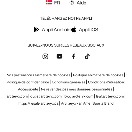
FR
Aide
TÉLÉCHARGEZ NOTRE APPLI
Appli Android
Appli iOS
SUIVEZ-NOUS SUR LES RÉSEAUX SOCIAUX
Vos préférences en matière de cookies
Politique en matière de cookies
Politique de confidentialité
Conditions générales
Conditions d’utilisation
Accessibilité
Ne revendez pas mes données personnelles
arcteryx.com
outlet.arcteryx.com
blog.arcteryx.com
leaf.arcteryx.com
https://resale.arcteryx.ca
Arc'teryx - an Amer Sports Brand