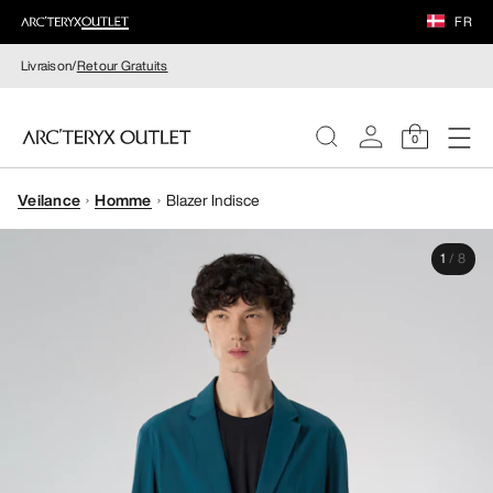
FR
Livraison/
Retour Gratuits
0
Veilance
Homme
Blazer Indisce
FEMME
1
/
8
HOMME