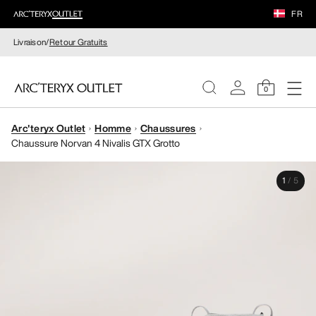
FR
Livraison/
Retour Gratuits
0
Arc'teryx Outlet
Homme
Chaussures
FEMME
Chaussure Norvan 4 Nivalis GTX Grotto
HOMME
1
/
5