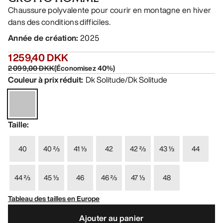
Chaussure polyvalente pour courir en montagne en hiver
dans des conditions difficiles.
Année de création
:
2025
1 259,40 DKK
2 099,00 DKK
(
Économisez
40
%)
Couleur à prix réduit
:
Dk Solitude/Dk Solitude
Taille
:
40
40 ⅔
41 ⅓
42
42 ⅔
43 ⅓
44
44 ⅔
45 ⅓
46
46 ⅔
47 ⅓
48
Tableau des tailles en Europe
Ajouter au panier