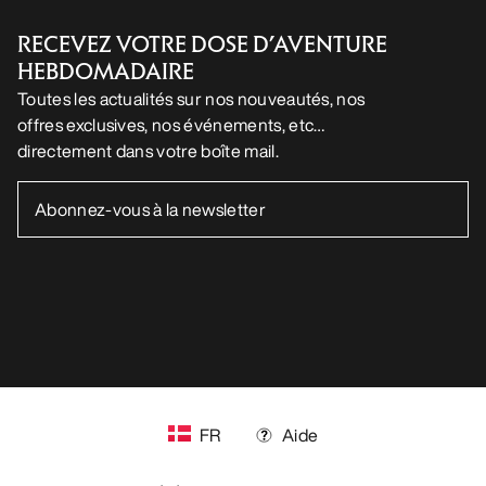
SUIVEZ-NOUS SUR LES RÉSEAUX SOCIAUX
Vos préférences en matière de cookies
Politique en matière de cookies
Politique de confidentialité
Conditions générales
Conditions d’utilisation
Accessibilité
Ne revendez pas mes données personnelles
arcteryx.com
outlet.arcteryx.com
blog.arcteryx.com
leaf.arcteryx.com
https://resale.arcteryx.ca
Arc'teryx - an Amer Sports Brand