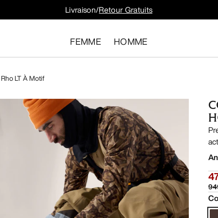
Livraison/
Retour Gratuits
FEMME
HOMME
 Rho LT À Motif
C
H
Pr
act
An
4
94
Co