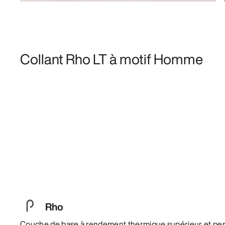
Collant Rho LT à motif Homme
Rho
Couche de base à rendement thermique supérieur et per