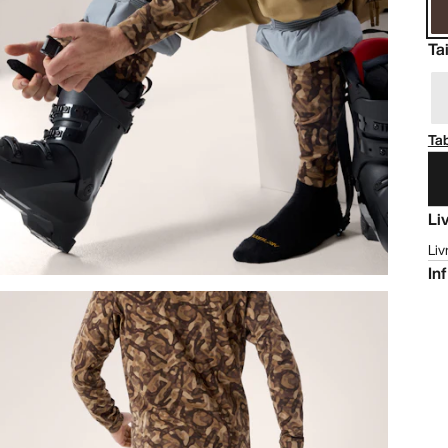
Tai
Tab
Li
Liv
In