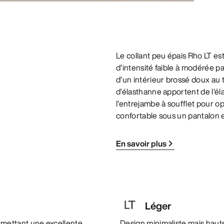
Le collant peu épais Rho LT es
d’intensité faible à modérée p
d’un intérieur brossé doux au 
d’élasthanne apportent de l’éla
l’entrejambe à soufflet pour op
confortable sous un pantalon e
En savoir plus
Léger
mettant une excellente
Design minimaliste mais haut