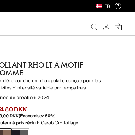
FR
0
OLLANT RHO LT À MOTIF
OMME
emière couche en micropolaire conçue pour les
ivités d’intensité variable par temps frais.
née de création
:
2024
74,50 DKK
9,00 DKK
(
Économisez
50
%)
uleur à prix réduit
:
Carob Grottoflage