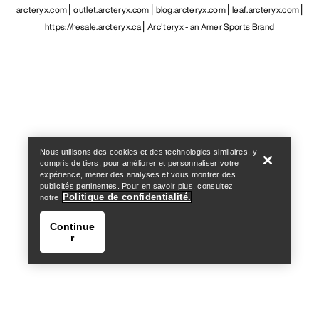
arcteryx.com
outlet.arcteryx.com
blog.arcteryx.com
leaf.arcteryx.com
https://resale.arcteryx.ca
Arc'teryx - an Amer Sports Brand
Help
Nous utilisons des cookies et des technologies similaires, y
compris de tiers, pour améliorer et personnaliser votre
expérience, mener des analyses et vous montrer des
publicités pertinentes. Pour en savoir plus, consultez
Politique de confidentialité.
notre
Continue
r