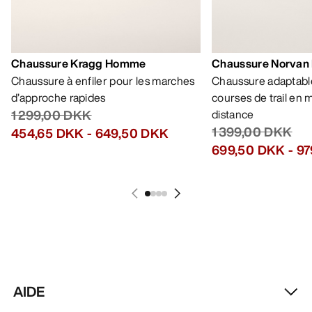
Chaussure Kragg Homme
Chaussure Norvan
Chaussure à enfiler pour les marches
Chaussure adaptable
d’approche rapides
courses de trail en
1 299,00 DKK
distance
1 399,00 DKK
454,65 DKK
-
649,50 DKK
699,50 DKK
-
97
AIDE