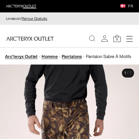
FR
Livraison/
Retour Gratuits
0
Arc'teryx Outlet
Homme
Pantalons
Pantalon Sabre À Motifs
FEMME
1
/
7
HOMME