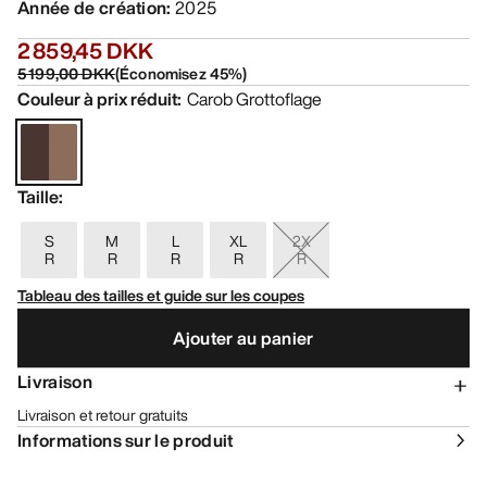
Année de création
:
2025
2 859,45 DKK
5 199,00 DKK
(
Économisez
45
%)
Couleur à prix réduit
:
Carob Grottoflage
Taille
:
S
M
L
XL
2X
R
R
R
R
R
Tableau des tailles et guide sur les coupes
Ajouter au panier
Livraison
Livraison et retour gratuits
Informations sur le produit