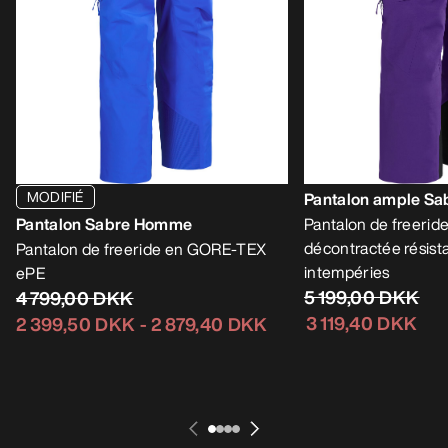
MODIFIÉ
Pantalon ample S
Pantalon Sabre Homme
Pantalon de freeride
décontractée résist
Pantalon de freeride en GORE-TEX
intempéries
ePE
5 199,00 DKK
4 799,00 DKK
3 119,40 DKK
2 399,50 DKK
-
2 879,40 DKK