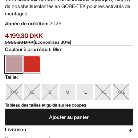
de nos shells isolantes en GORE-TEX pour les activités de
montagne.
Année de création
:
2025
4 199,30 DKK
5 999,00 DKK
(
Économisez
30
%)
Couleur à prix réduit
:
Bliss
Taille
:
XXS
XS
S
M
L
XL
XXL
Tableau des tailles et guide sur les coupes
Ajouter au panier
Livraison