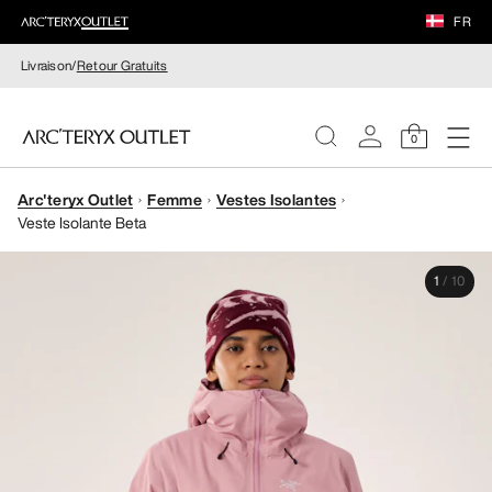
FR
Livraison/
Retour Gratuits
0
Arc'teryx Outlet
Femme
Vestes Isolantes
FEMME
Veste Isolante Beta
HOMME
1
/
10