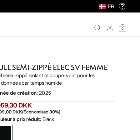
FR
0
ULL SEMI-ZIPPÉ ELEC SV FEMME
ll semi-zippé isolant et coupe-vent pour les
ndonnées par temps humide.
née de création
:
2025
 959,30 DKK
799,00 DKK
(
Économisez
30
%)
uleur à prix réduit
:
Black