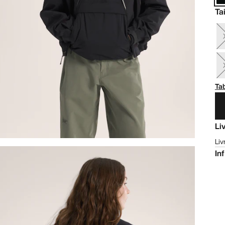
Tai
Tab
Li
Liv
In