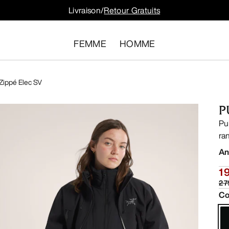
Livraison/
Retour Gratuits
FEMME
HOMME
Zippé Elec SV
P
Pu
ra
An
1
2 
Co