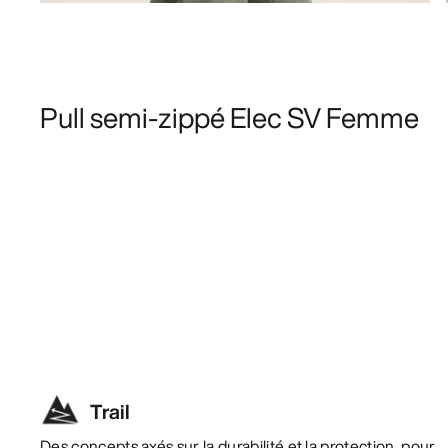
Pull semi-zippé Elec SV Femme
Trail
Des concepts axés sur la durabilité et la protection, pour