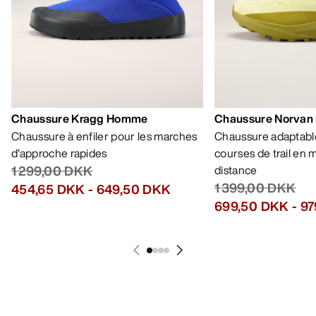
Chaussure Kragg Homme
Chaussure Norvan
Chaussure à enfiler pour les marches
Chaussure adaptable
d’approche rapides
courses de trail en
1 299,00 DKK
distance
1 399,00 DKK
454,65 DKK
-
649,50 DKK
699,50 DKK
-
97