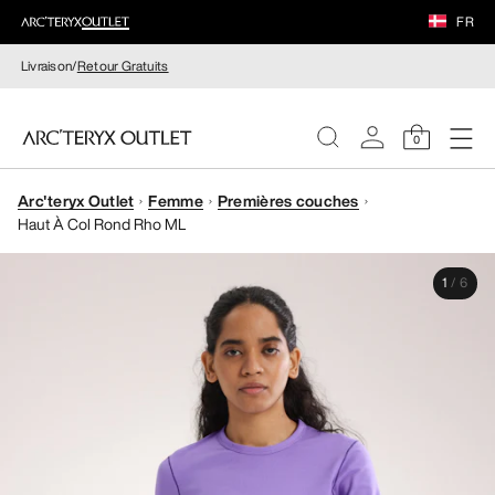
FR
Livraison/
Retour Gratuits
0
Arc'teryx Outlet
Femme
Premières couches
FEMME
Haut À Col Rond Rho ML
HOMME
1
/
6