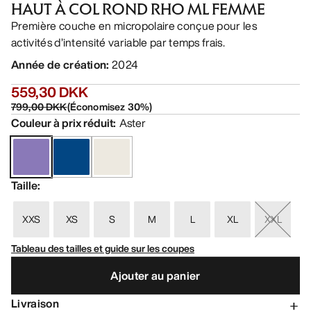
HAUT À COL ROND RHO ML FEMME
Première couche en micropolaire conçue pour les
activités d’intensité variable par temps frais.
Année de création
:
2024
559,30 DKK
799,00 DKK
(
Économisez
30
%)
Couleur à prix réduit
:
Aster
Taille
:
XXS
XS
S
M
L
XL
XXL
Tableau des tailles et guide sur les coupes
Ajouter au panier
Livraison