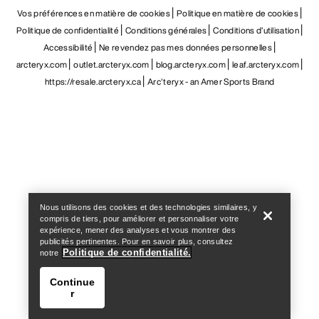
Vos préférences en matière de cookies
Politique en matière de cookies
Politique de confidentialité
Conditions générales
Conditions d’utilisation
Accessibilité
Ne revendez pas mes données personnelles
arcteryx.com
outlet.arcteryx.com
blog.arcteryx.com
leaf.arcteryx.com
https://resale.arcteryx.ca
Arc'teryx - an Amer Sports Brand
Help
Nous utilisons des cookies et des technologies similaires, y
compris de tiers, pour améliorer et personnaliser votre
expérience, mener des analyses et vous montrer des
publicités pertinentes. Pour en savoir plus, consultez
Politique de confidentialité.
notre
Continue
r