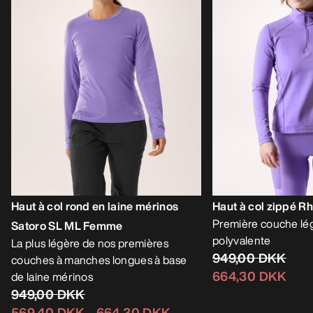
Haut à col rond en laine mérinos
Haut à col zippé 
Première couche lé
Satoro SL ML Femme
polyvalente
La plus légère de nos premières
949,00 DKK
couches à manches longues à base
664,30 DKK
de laine mérinos
949,00 DKK
569,40 DKK
-
664,30 DKK