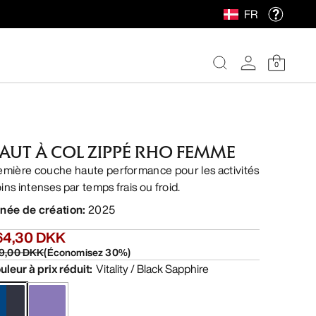
FR
0
AUT À COL ZIPPÉ RHO FEMME
emière couche haute performance pour les activités
ins intenses par temps frais ou froid.
née de création
:
2025
64,30 DKK
9,00 DKK
(
Économisez
30
%)
uleur à prix réduit
:
Vitality / Black Sapphire