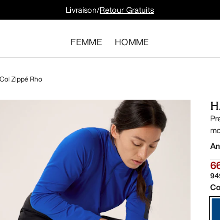
Livraison/
Retour Gratuits
FEMME
HOMME
Col Zippé Rho
H
Pr
mo
An
6
94
Co