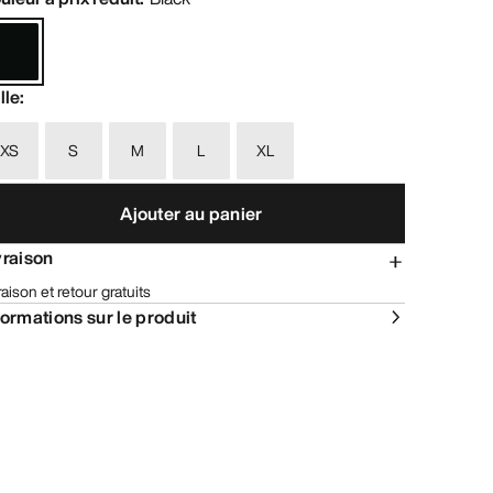
lle
:
XS
S
M
L
XL
Ajouter au panier
vraison
raison et retour gratuits
formations sur le produit