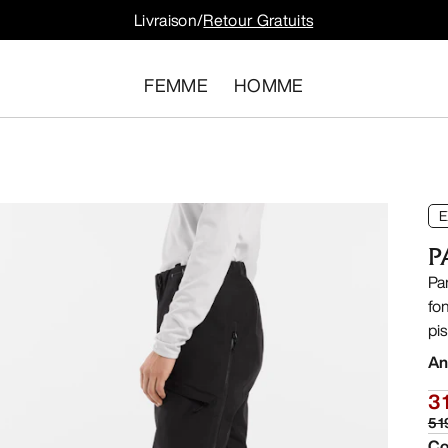
Livraison/
Retour Gratuits
FEMME
HOMME
E
P
Pa
fo
pi
An
3 
5 
Co