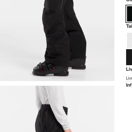
Tai
Li
Liv
In