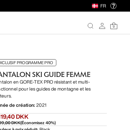
FR
0
XCLUSIF PROGRAMME PRO
ANTALON SKI GUIDE FEMME
ntalon en GORE-TEX PRO résistant et multi-
nctionnel pour les guides de montagne et les
steurs.
née de création
:
2021
119,40 DKK
199,00 DKK
(
Économisez
40
%)
uleur à prix réduit
:
Black