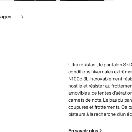
mages
Ultra résistant, le pantalon S
conditions hivernales extrême
N100d 3L incroyablement rési
hostile et résister au frottem
amovibles, de fentes d’aératio
carnets de note. Le bas du pan
coupures et frottements. Ce pa
pisteurs à la recherche d'un équ
En savoir plus