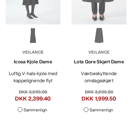
VEILANCE
VEILANCE
Icosa Kjole Dame
Lota Gore Skjørt Dame
Luftig V-hals-kjole med
Værbeskyttende
kappelignende flyt
omslagsskjørt
DKK 3,999.00
DKK 3,999.00
DKK 2,399.40
DKK 1,999.50
Sammenlign
Sammenlign