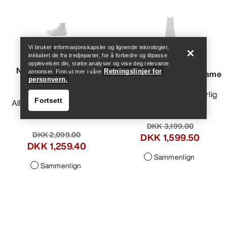
Help
Vi bruker informasjonskapsler og lignende teknologier,
inkludert de fra tredjeparter, for å forbedre og tilpasse
VEILANCE
opplevelsen din, støtte analyser og vise deg relevante
Norvan 4 Nivalis GTX
Retningslinjer for
Demlo Ermeløs kjole Dame
annonser. Finn ut mer i våre
personvern.
Grotto sko Dame
Uanstrengt stil, sommerlig
Fortsett
Allsidig terrengløpesko til
komfort
vinterbruk
DKK 3,199.00
DKK 2,099.00
DKK 1,599.50
DKK 1,259.40
Sammenlign
Sammenlign
Help