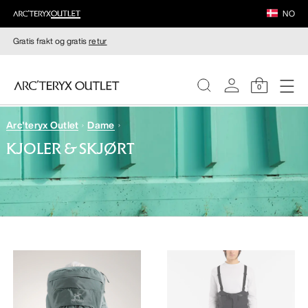
NO
Gratis frakt og gratis
retur
0
Arc'teryx Outlet
Dame
DAMER
KJOLER & SKJØRT
HERRER