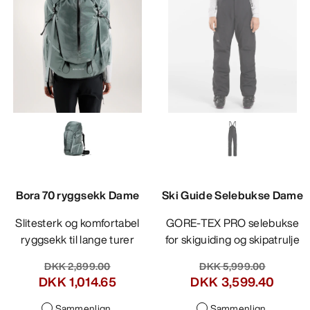
Bora 70 ryggsekk Dame
Ski Guide Selebukse Dame
Slitesterk og komfortabel
GORE-TEX PRO selebukse
ryggsekk til lange turer
for skiguiding og skipatrulje
DKK 2,899.00
DKK 5,999.00
DKK 1,014.65
DKK 3,599.40
Sammenlign
Sammenlign