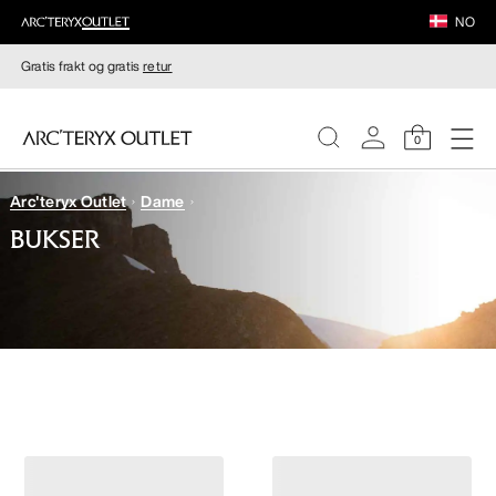
NO
Gratis frakt og gratis
retur
0
Arc'teryx Outlet
Dame
DAMER
BUKSER
HERRER