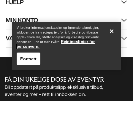
HJELP
Help
MIN KONTO
Vi bruker informasjonskapsler og lignende teknologier,
inkludert de fra tredjeparter, for å forbedre og tilpasse
VASK OG REPARASJON
opplevelsen din, støtte analyser og vise deg relevante
Retningslinjer for
annonser. Finn ut mer i våre
personvern.
Fortsett
FÅ DIN UKELIGE DOSE AV EVENTYR
Bli oppdatert på produktslipp, eksklusive tilbud,
eventer og mer – rett til innboksen din.
Help