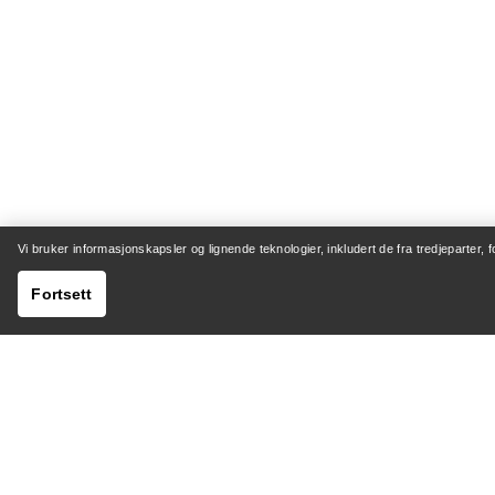
Vi bruker informasjonskapsler og lignende teknologier, inkludert de fra tredjeparter, 
Fortsett
HJELP
MIN K
Kundeservicesenter
Sending 