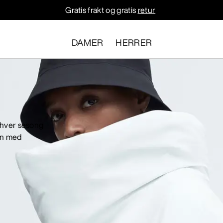
Gratis frakt og gratis
retur
DAMER
HERRER
enhver sesong
en med