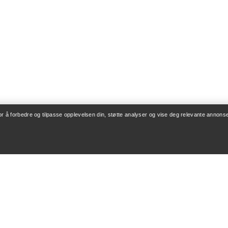
for å forbedre og tilpasse opplevelsen din, støtte analyser og vise deg relevante annonse
ONTO
VASK OG REPARA
og levering
Produktpleie