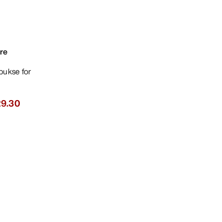
re
29.30