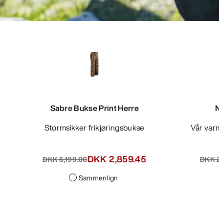
Sabre Bukse Print Herre
Stormsikker frikjøringsbukse
Vår varmeste bukse med syntetisk
DKK 2,859.45
DKK 5,199.00
DKK 2
Sammenlign