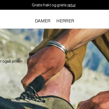
Gratis frakt og gratis
retur
DAMER
HERRER
er også prisen