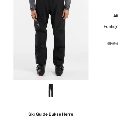
Al
Funksj
DKK 2
Ski Guide Bukse Herre