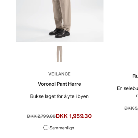
VEILANCE
Ru
Voronoi Pant Herre
En selebukse spesiallaget for topptur,
Bukse laget for å yte i byen
DKK 5
DKK 1,959.30
DKK 2,799.00
Sammenlign