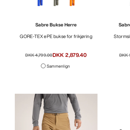
Sabre Bukse Herre
Sabr
GORE-TEX ePE bukse for frikjøring
Stormsikker frikjøringsbukse med
DKK 2,879.40
DKK 4,799.00
DKK 
Sammenlign