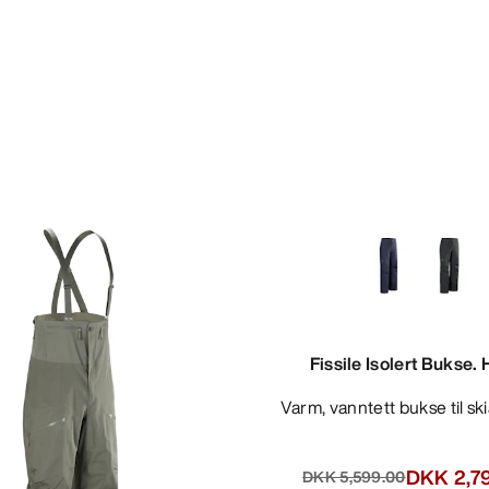
Fissile Isolert Bukse. 
Varm, vanntett bukse til s
DKK 2,7
DKK 5,599.00