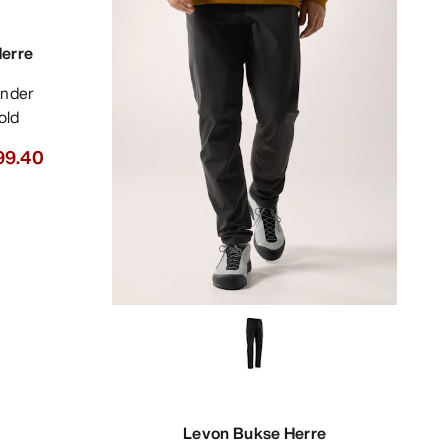
Herre
old
99.40
Levon Bukse Herre