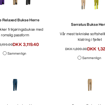
e Relaxed Bukse Herre
Serratus Bukse Her
Vår mest tekniske softshellbukse for
romslig passform
klatring i fjellet
DKK 3,119.40
5,199.00
DKK 1,3
DKK 1,899.00
Sammenlign
Sammenlign