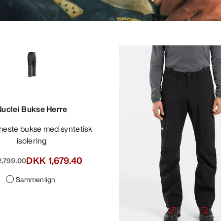
Nuclei Bukse Herre
isolering
DKK 1,679.40
,799.00
Sammenlign