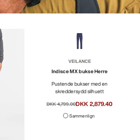
VEILANCE
Indisce MX bukse Herre
Pustende bukser med en
skreddersydd silhuett
DKK 2,879.40
DKK 4,799.00
Sammenlign