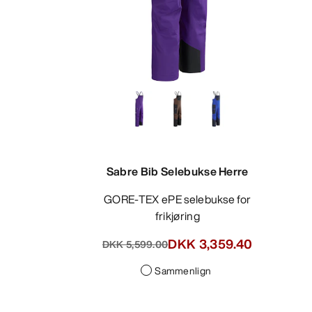
Sabre Bib Selebukse Herre
GORE-TEX ePE selebukse for
frikjøring
DKK 3,359.40
DKK 5,599.00
Sammenlign