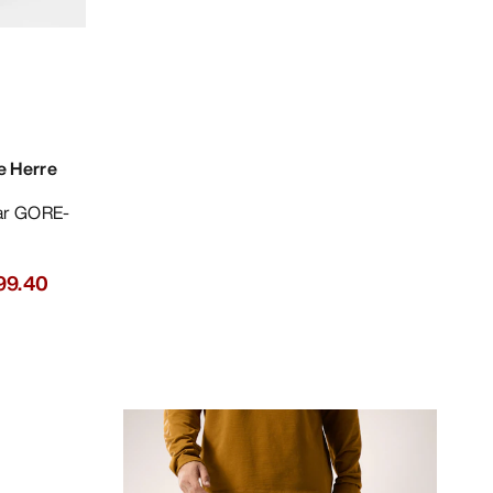
e Herre
99.40