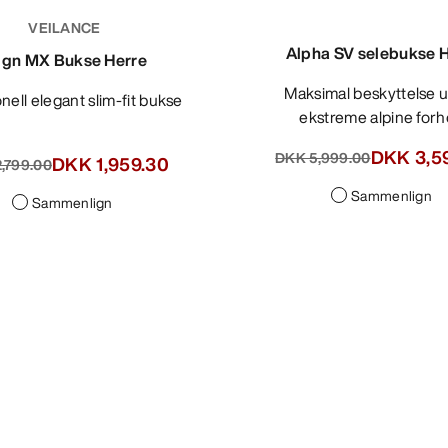
VEILANCE
Alpha SV selebukse 
ign MX Bukse Herre
Maksimal beskyttelse under
onell elegant slim-fit bukse
ekstreme alpine forh
DKK 3,5
DKK 5,999.00
DKK 1,959.30
,799.00
Sammenlign
Sammenlign