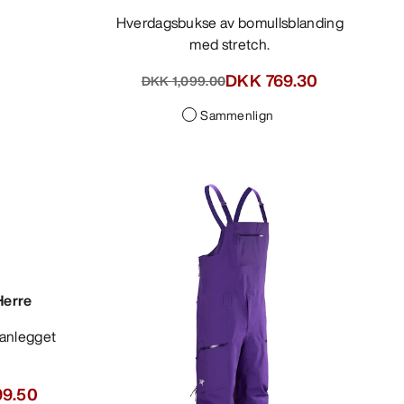
Hverdagsbukse av bomullsblanding
med stretch.
DKK 769.30
DKK 1,099.00
Sammenlign
Herre
kianlegget
99.50