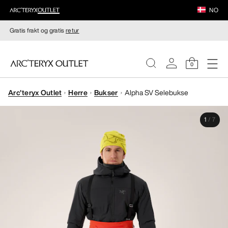
NO
Gratis frakt og gratis
retur
0
Arc'teryx Outlet
Herre
Bukser
Alpha SV Selebukse
DAMER
1
/
7
HERRER