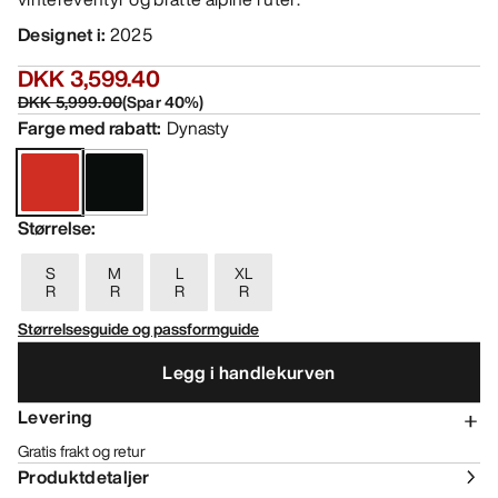
Designet i
:
2025
DKK 3,599.40
DKK 5,999.00
(
Spar
40
%)
Farge med rabatt
:
Dynasty
Størrelse
:
S
M
L
XL
R
R
R
R
Størrelsesguide og passformguide
Legg i handlekurven
Levering
Gratis frakt og retur
Produktdetaljer