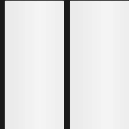
med fokus på ytelse
frikjøring
DKK 5,999.00
DKK 5,599.00
DKK 2,999.50
-
DKK 3,599.40
DKK 2,799.50
-
Bestselgere