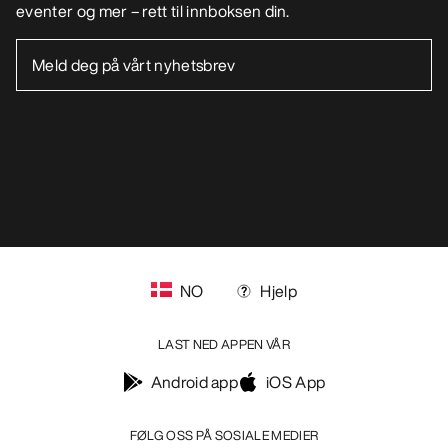
Informasjonskapsler
Vilkår for informasjonskapsler
Personvernerklæring
Betingelser og vilkår
Brukervilkår
Tilgjengelighet
Ikke selg mine personopplysninger
arcteryx.com
outlet.arcteryx.com
blog.arcteryx.com
leaf.arcteryx.com
https://resale.arcteryx.ca
Arc'teryx - an Amer Sports Brand