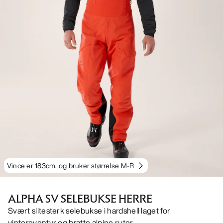
Vince er 183cm, og bruker størrelse M-R
ALPHA SV SELEBUKSE HERRE
Svært slitesterk selebukse i hardshell laget for
vintereventyr og bratte alpine ruter.