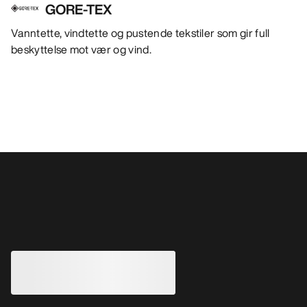
GORE-TEX
Vanntette, vindtette og pustende tekstiler som gir full
beskyttelse mot vær og vind.
Andre produkter du kanskje vil like
REVIDERT
Rush selebukse Herre
Sabre Bib Selebuk
En selebukse spesiallaget for topptur,
GORE-TEX ePE sele