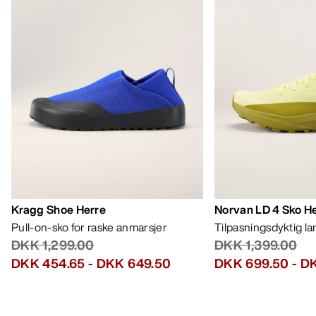
HJELP
MIN KONTO
VASK OG REPARASJON
FÅ DIN UKELIGE DOSE AV EVENTYR
Bli oppdatert på produktslipp, eksklusive tilbud,
eventer og mer – rett til innboksen din.