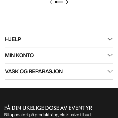
NO
Hjelp
LAST NED APPEN VÅR
Android app
iOS App
FØLG OSS PÅ SOSIALE MEDIER