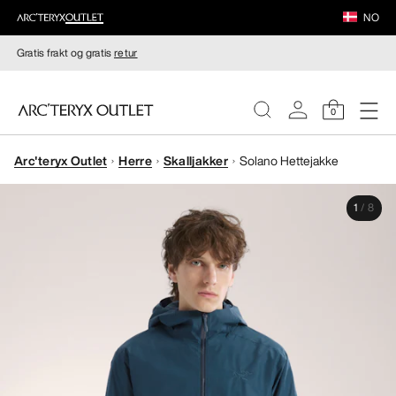
NO
Gratis frakt og gratis
retur
0
Arc'teryx Outlet
Herre
Skalljakker
Solano Hettejakke
DAMER
1
/
8
HERRER