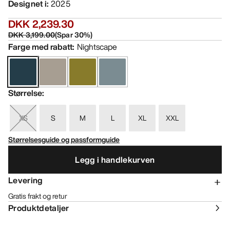
Designet i
:
2025
DKK 2,239.30
DKK 3,199.00
(
Spar
30
%)
Farge med rabatt
:
Nightscape
Størrelse
:
XS
S
M
L
XL
XXL
Størrelsesguide og passformguide
Legg i handlekurven
Levering
Gratis frakt og retur
Produktdetaljer