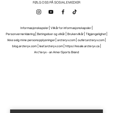
FØLG OSS PÅ SOSIALE MEDIER
Informasjonskapsler
Vilkår for informasjonskapsler
Personvernerklæring
Betingelser og vilkår
Brukervilkår
Tilgjengelighet
Ikke selg mine personopplysninger
arcteryx.com
outlet.arcteryx.com
blog.arcteryx.com
leaf.arcteryx.com
https://resale.arcteryx.ca
Arc'teryx - an Amer Sports Brand
Help