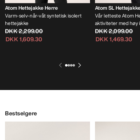
Atom Hettejakke Herre
Atom SL Hettejakk
Varm-selv-når-våt syntetisk isolert
Vår letteste Atom He
hettejakke
aktiviteter med høy 
DKK 2,299.00
DKK 2,099.00
DKK 1,609.30
DKK 1,469.30
Bestselgere