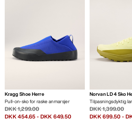
Kragg Shoe Herre
Norvan LD 4 Sko H
Pull-on-sko for raske anmarsjer
Tilpasningsdyktig l
DKK 1,299.00
DKK 1,399.00
DKK 454.65
-
DKK 649.50
DKK 699.50
-
DK