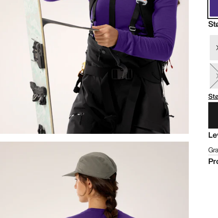
St
St
Le
Gra
Pr