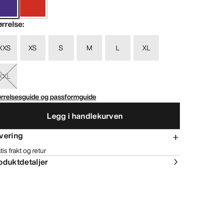
ørrelse
:
XXS
XS
S
M
L
XL
XXL
ørrelsesguide og passformguide
Legg i handlekurven
vering
tis frakt og retur
oduktdetaljer