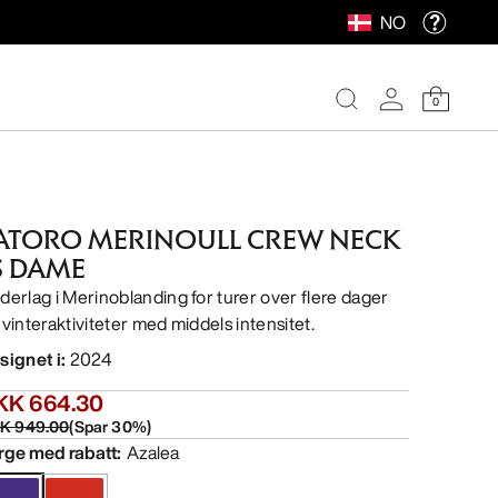
NO
0
ATORO MERINOULL CREW NECK
S DAME
derlag i Merinoblanding for turer over flere dager
 vinteraktiviteter med middels intensitet.
signet i
:
2024
KK 664.30
K 949.00
(
Spar
30
%)
rge med rabatt
:
Azalea