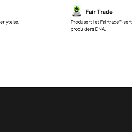
Fair Trade
er ytelse.
Produsert i et Fairtrade™-sert
produkters DNA.