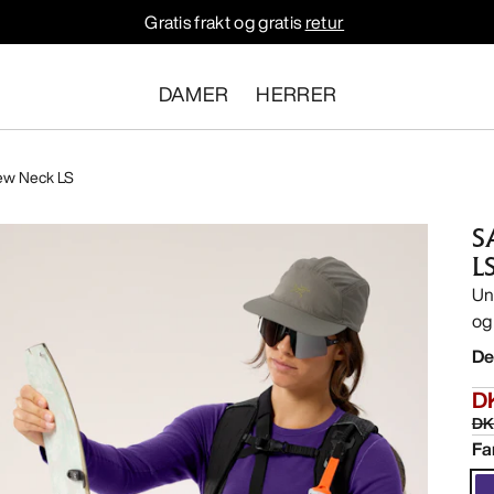
Gratis frakt og gratis
retur
DAMER
HERRER
rew Neck LS
S
L
Un
og
De
D
DK
Fa