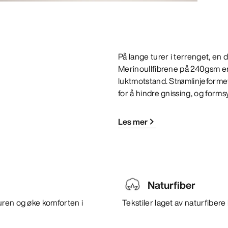
På lange turer i terrenget, en d
Merinoullfibrene på 240gsm er
luktmotstand. Strømlinjeforme
for å hindre gnissing, og form
Les mer
Naturfiber
uren og øke komforten i
Tekstiler laget av naturfiber