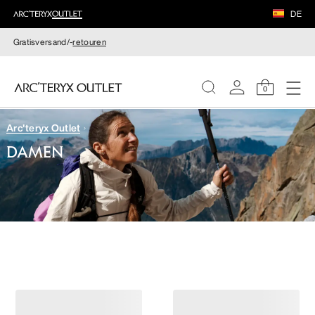
DE
Gratisversand/-
retouren
0
Arc'teryx Outlet
DAMEN
DAMEN
HERREN