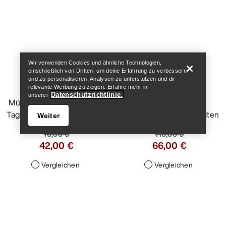
Help
Wir verwenden Cookies und ähnliche Technologien,
einschließlich von Dritten, um deine Erfahrung zu verbessern
und zu personalisieren, Analysen zu unterstützen und dir
Mütze mit breitem
relevante Werbung zu zeigen. Erfahre mehr in
Rippenmuster
Datenschutzrichtlinie.
unserer
Mütze aus Merinowolle für
Weiter
Tagestouren und den Alltag
70,00 €
42,00 €
Vergleichen
Help
Rope Handschuh
Strapazierfähiger