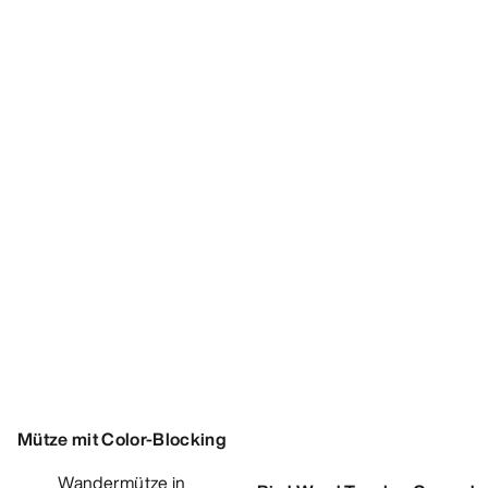
Performance Trucker Cap
Leichte, funktionale Trucker
Cap mit kleinem Packmaß
60,00 €
36,00 €
Vergleichen
Mütze mit Color-Blocking
Wandermütze in