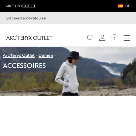
DE
Gratisversand/-
retouren
0
Arc'teryx Outlet
Damen
DAMEN
ACCESSOIRES
HERREN