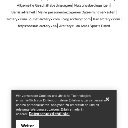
Allgemeine Geschäftsbedingungen
Nutzungsbedingungen
Barrierefreiheit
Meine personenbezogenen Daten nicht verkaufen
arcteryx.com
outlet.arcteryx.com
blog.arcteryx.com
leaf.arcteryx.com
https://resale.arcteryx.ca
Arc'teryx - an Amer Sports Brand
Help
Wir verwenden Cookies und ähnliche Technologien,
einschließlich von Dritten, um deine Erfahrung zu verbessern
und zu personalisieren, Analysen zu unterstützen und dir
relevante Werbung zu zeigen. Erfahre mehr in
Datenschutzrichtlinie.
unserer
Weiter