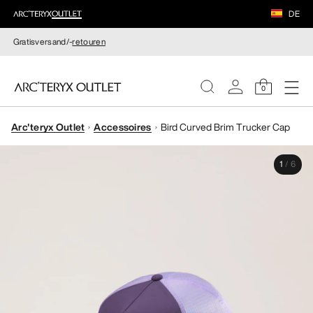
DE
Gratisversand/-
retouren
0
Arc'teryx Outlet
Accessoires
Bird Curved Brim Trucker Cap
DAMEN
1
/
6
HERREN