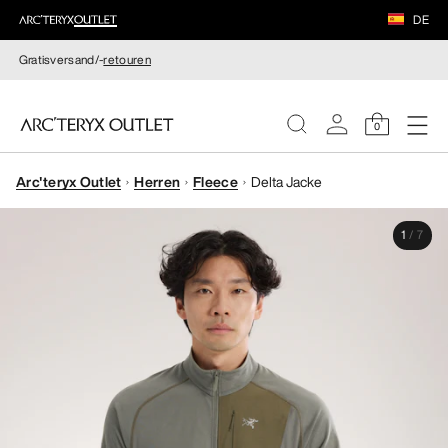
DE
Gratisversand/-
retouren
0
Arc'teryx Outlet
Herren
Fleece
Delta Jacke
DAMEN
1
/
7
HERREN