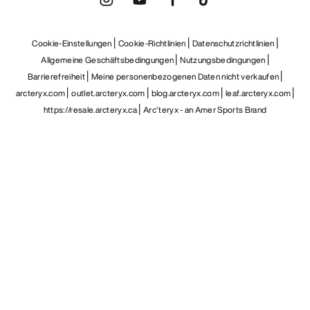
DE
Hilfe
UNSERE APP DOWNLOADEN
Android App
iOS App
FOLGE UNS AUF SOCIAL MEDIA
Cookie-Einstellungen
Cookie-Richtlinien
Datenschutzrichtlinien
Allgemeine Geschäftsbedingungen
Nutzungsbedingungen
Barrierefreiheit
Meine personenbezogenen Daten nicht verkaufen