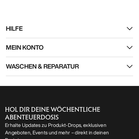
Kragg Shoe Herren
Norvan LD 4 Schuh
Verschlussloser Schuh für den
Anpassungsfähiger 
schnellen Zustieg
lange Einheiten
160,00 €
170,00 €
56,00 €
-
80,00 €
85,00 €
-
119,00
HILFE