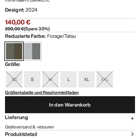
Designt
:
2024
140,00 €
200,00 €
(
Spare
30
%)
Reduzierte Farbe
:
Forage/Tatsu
Größe
:
XS
S
M
L
XL
XXL
Größentabelle und Passformleitfaden
In den Warenkorb
Lieferung
Gratisversand & -retouren
Produktdetail