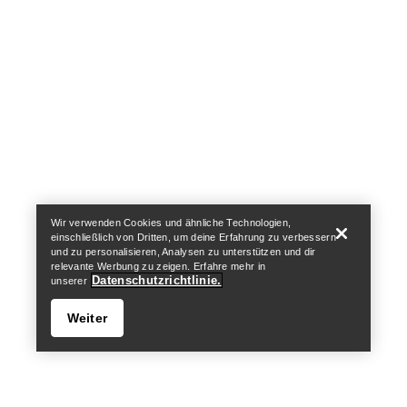
arcteryx.com
outlet.arcteryx.com
blog.arcteryx.com
leaf.arcteryx.com
https://resale.arcteryx.ca
Arc'teryx - an Amer Sports Brand
Help
Wir verwenden Cookies und ähnliche Technologien,
einschließlich von Dritten, um deine Erfahrung zu verbessern
und zu personalisieren, Analysen zu unterstützen und dir
relevante Werbung zu zeigen. Erfahre mehr in
Datenschutzrichtlinie.
unserer
Weiter