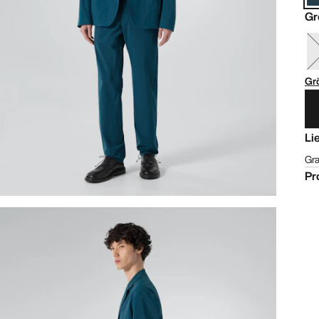
Gr
Gr
Li
Gra
Pr