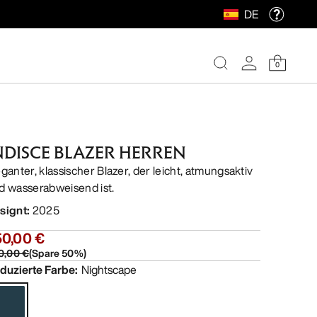
DE
0
NDISCE BLAZER HERREN
eganter, klassischer Blazer, der leicht, atmungsaktiv
d wasserabweisend ist.
signt
:
2025
50,00 €
0,00 €
(
Spare
50
%)
duzierte Farbe
:
Nightscape