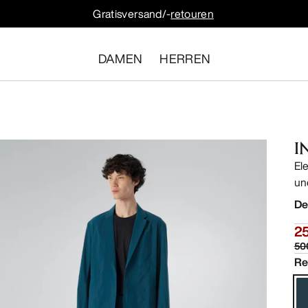
Gratisversand/-
retouren
DAMEN
HERREN
I
El
un
De
2
50
Re