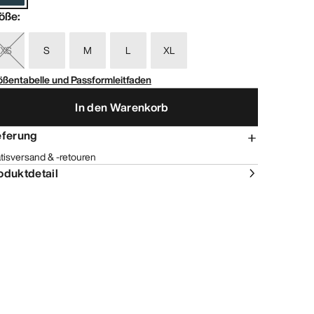
öße
:
XS
S
M
L
XL
ößentabelle und Passformleitfaden
In den Warenkorb
eferung
tisversand & -retouren
oduktdetail