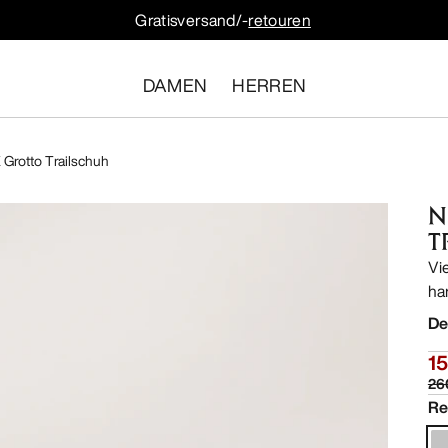
Gratisversand/-
retouren
DAMEN
HERREN
 Grotto Trailschuh
N
T
Vi
ha
De
15
26
Re