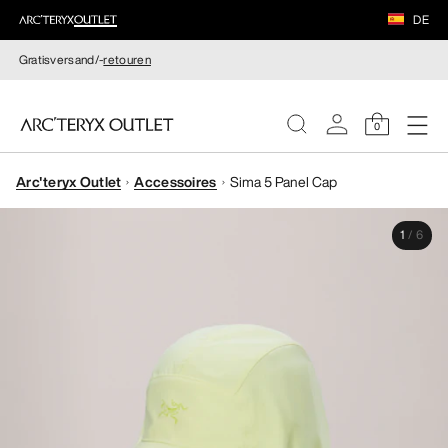
DE
Gratisversand/-
retouren
0
Arc'teryx Outlet
Accessoires
Sima 5 Panel Cap
DAMEN
1
/
6
HERREN