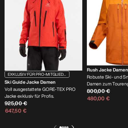
Rush Jacke Dame
EXKLUSIV FÜR PRO-MITGLIED...
Robuste Ski- und S
Ski Guide Jacke Damen
Damen zum Touren
Voll ausgestattete GORE-TEX PRO
800,00 €
Jacke exklusiv für Profis.
480,00 €
925,00 €
647,50 €