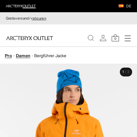
DE
Gratisversand/-
retouren
0
Pro
Damen
Bergführer Jacke
DAMEN
1
/
3
HERREN