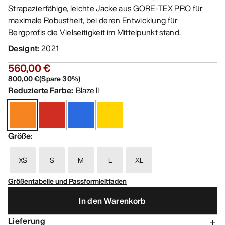
Strapazierfähige, leichte Jacke aus GORE-TEX PRO für
maximale Robustheit, bei deren Entwicklung für
Bergprofis die Vielseitigkeit im Mittelpunkt stand.
Designt
:
2021
560,00 €
800,00 €
(
Spare
30
%)
Reduzierte Farbe
:
Blaze II
Größe
:
XS
S
M
L
XL
Größentabelle und Passformleitfaden
In den Warenkorb
Lieferung