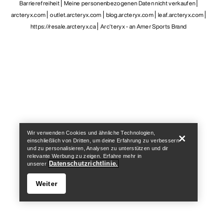
Barrierefreiheit
Meine personenbezogenen Daten nicht verkaufen
arcteryx.com
outlet.arcteryx.com
blog.arcteryx.com
leaf.arcteryx.com
https://resale.arcteryx.ca
Arc'teryx - an Amer Sports Brand
Help
Wir verwenden Cookies und ähnliche Technologien,
einschließlich von Dritten, um deine Erfahrung zu verbessern
und zu personalisieren, Analysen zu unterstützen und dir
relevante Werbung zu zeigen. Erfahre mehr in
Datenschutzrichtlinie.
unserer
Weiter