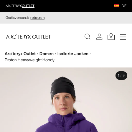
DE
Gratisversand/-
retouren
0
Arc'teryx Outlet
Damen
Isolierte Jacken
DAMEN
Proton Heavyweight Hoody
HERREN
1
/
9