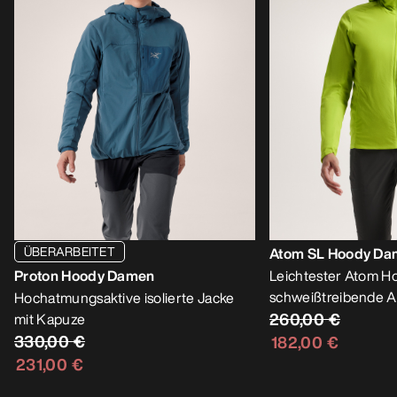
ÜBERARBEITET
Atom SL Hoody D
Proton Hoody Damen
Leichtester Atom Ho
schweißtreibende Ak
Hochatmungsaktive isolierte Jacke
260,00 €
mit Kapuze
330,00 €
182,00 €
231,00 €