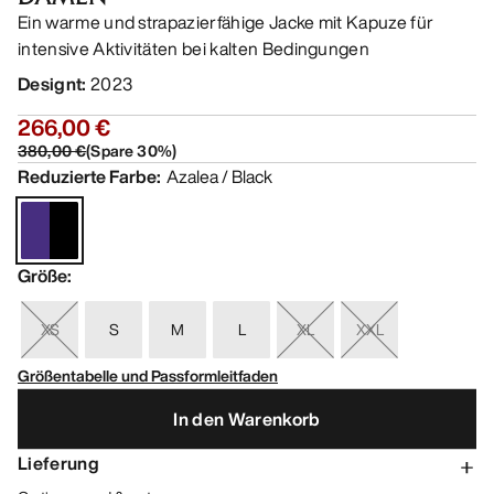
Ein warme und strapazierfähige Jacke mit Kapuze für
intensive Aktivitäten bei kalten Bedingungen
Designt
:
2023
266,00 €
380,00 €
(
Spare
30
%)
Reduzierte Farbe
:
Azalea / Black
Größe
:
XS
S
M
L
XL
XXL
Größentabelle und Passformleitfaden
In den Warenkorb
Lieferung