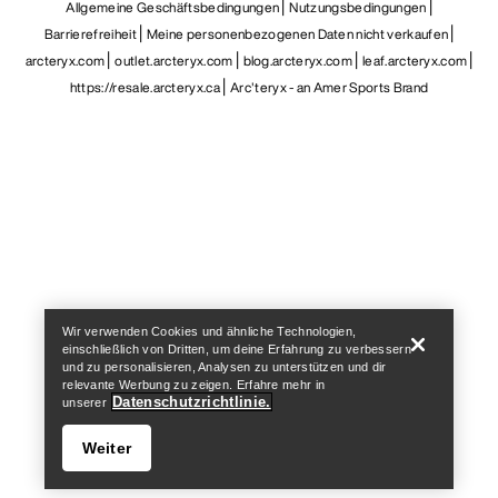
Allgemeine Geschäftsbedingungen
Nutzungsbedingungen
Barrierefreiheit
Meine personenbezogenen Daten nicht verkaufen
arcteryx.com
outlet.arcteryx.com
blog.arcteryx.com
leaf.arcteryx.com
https://resale.arcteryx.ca
Arc'teryx - an Amer Sports Brand
Help
Wir verwenden Cookies und ähnliche Technologien,
einschließlich von Dritten, um deine Erfahrung zu verbessern
und zu personalisieren, Analysen zu unterstützen und dir
relevante Werbung zu zeigen. Erfahre mehr in
Datenschutzrichtlinie.
unserer
Weiter