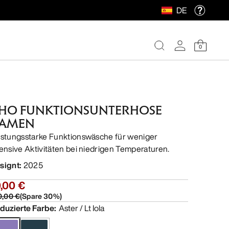
DE
0
HO FUNKTIONSUNTERHOSE
AMEN
istungsstarke Funktionswäsche für weniger
tensive Aktivitäten bei niedrigen Temperaturen.
signt
:
2025
,00 €
0,00 €
(
Spare
30
%)
duzierte Farbe
:
Aster / Lt Iola