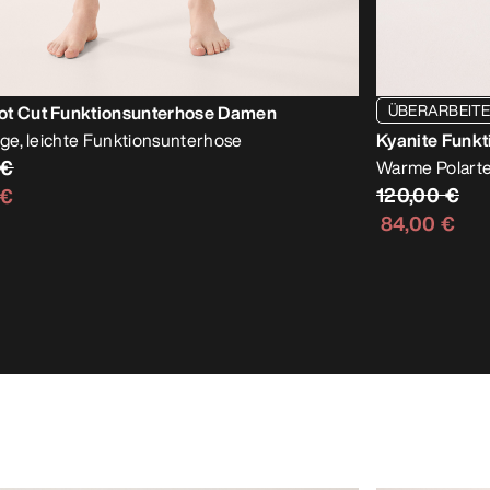
ÜBERARBEIT
ot Cut Funktionsunterhose Damen
tige, leichte Funktionsunterhose
Kyanite Funk
 €
Warme Polarte
120,00 €
 €
84,00 €