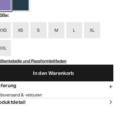
öße
:
XXS
XS
S
M
L
XL
XXL
ößentabelle und Passformleitfaden
In den Warenkorb
eferung
tisversand & -retouren
oduktdetail