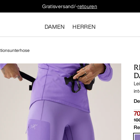
Gratisversand/-
retouren
DAMEN
HERREN
tionsunterhose
R
D
Le
in
De
70
10
Re