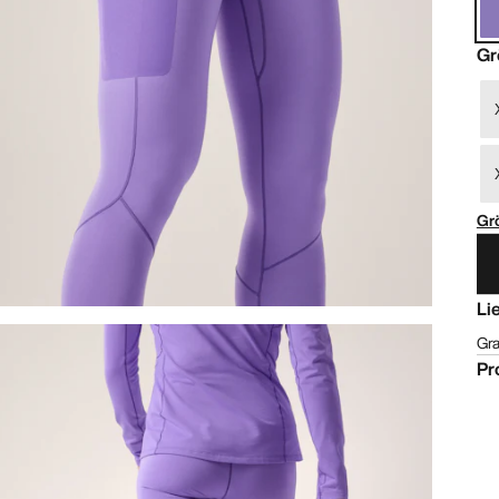
Gr
Gr
Li
Gra
Pr