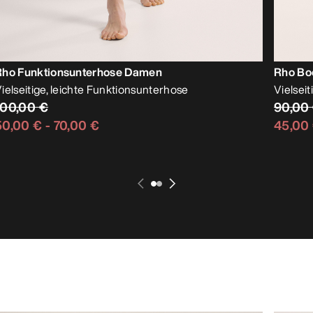
Rho Funktionsunterhose Damen
Rho Bo
ielseitige, leichte Funktionsunterhose
Vielsei
100,00 €
90,00
50,00 €
-
70,00 €
45,00