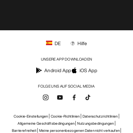
UNSERE APP DOWNLOADEN
Android App
iOS App
FOLGE UNS AUF SOCIAL MEDIA
Cookie-Einstellungen
Cookie-Richtlinien
Datenschutzrichtlinien
Allgemeine Geschäftsbedingungen
Nutzungsbedingungen
Barrierefreiheit
Meine personenbezogenen Daten nicht verkaufen
arcteryx.com
outlet.arcteryx.com
blog.arcteryx.com
leaf.arcteryx.com
https://resale.arcteryx.ca
Arc'teryx - an Amer Sports Brand
Help