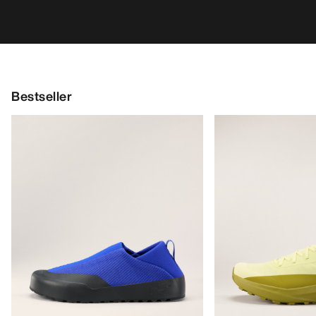
Kragg Shoe Herren
Norvan LD 4 Schuh
Verschlussloser Schuh für den
Anpassungsfähiger 
schnellen Zustieg
lange Einheiten
160,00 €
170,00 €
56,00 €
-
80,00 €
85,00 €
-
119,00