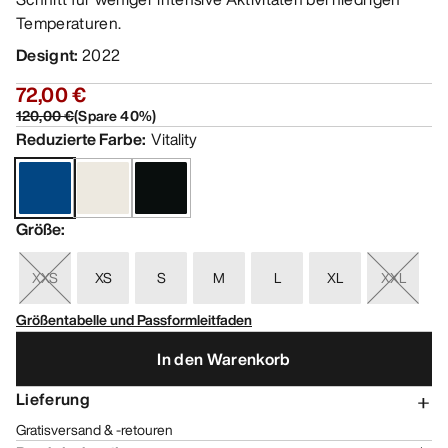
Temperaturen.
Designt
:
2022
72,00 €
120,00 €
(
Spare
40
%)
Reduzierte Farbe
:
Vitality
Größe
:
XXS
XS
S
M
L
XL
XXL
Größentabelle und Passformleitfaden
In den Warenkorb
Lieferung
Gratisversand & -retouren