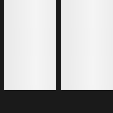
Hallam Merino Hoody Damen
Proton Heavyweig
Nahtloser 3-D-Strick Midlayer aus
Warme, atmungsaktiv
Merinomix
380,00 €
220,00 €
266,00 €
154,00 €
Bestseller