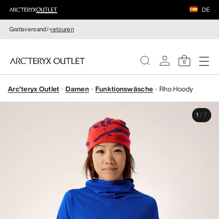
DE
Gratisversand/-
retouren
0
Arc'teryx Outlet
Damen
Funktionswäsche
Rho Hoody
DAMEN
1
/
7
HERREN