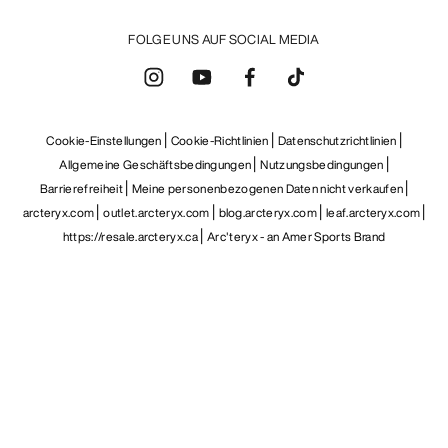
FOLGE UNS AUF SOCIAL MEDIA
Cookie-Einstellungen
Cookie-Richtlinien
Datenschutzrichtlinien
Allgemeine Geschäftsbedingungen
Nutzungsbedingungen
Barrierefreiheit
Meine personenbezogenen Daten nicht verkaufen
arcteryx.com
outlet.arcteryx.com
blog.arcteryx.com
leaf.arcteryx.com
https://resale.arcteryx.ca
Arc'teryx - an Amer Sports Brand
Help