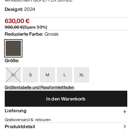
Designt
:
2024
630,00 €
900,00 €
(
Spare
30
%)
Reduzierte Farbe
:
Gnosis
Größe
:
XS
S
M
L
XL
Größentabelle und Passformleitfaden
In den Warenkorb
Lieferung
Gratisversand & -retouren
Produktdetail