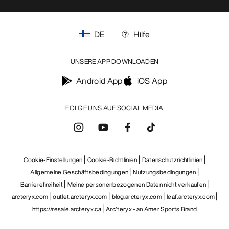
DE
Hilfe
UNSERE APP DOWNLOADEN
Android App
iOS App
FOLGE UNS AUF SOCIAL MEDIA
Cookie-Einstellungen
Cookie-Richtlinien
Datenschutzrichtlinien
Allgemeine Geschäftsbedingungen
Nutzungsbedingungen
Barrierefreiheit
Meine personenbezogenen Daten nicht verkaufen
arcteryx.com
outlet.arcteryx.com
blog.arcteryx.com
leaf.arcteryx.com
https://resale.arcteryx.ca
Arc'teryx - an Amer Sports Brand