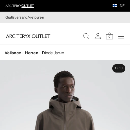
DE
Gratisversand/-
retouren
0
Veilance
Herren
Diode Jacke
DAMEN
1
/
10
HERREN