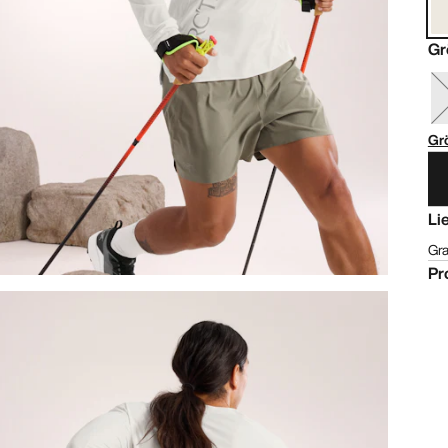
Gr
Gr
Li
Gra
Pr