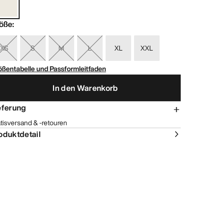
öße
:
XS
S
M
L
XL
XXL
ößentabelle und Passformleitfaden
In den Warenkorb
eferung
tisversand & -retouren
oduktdetail