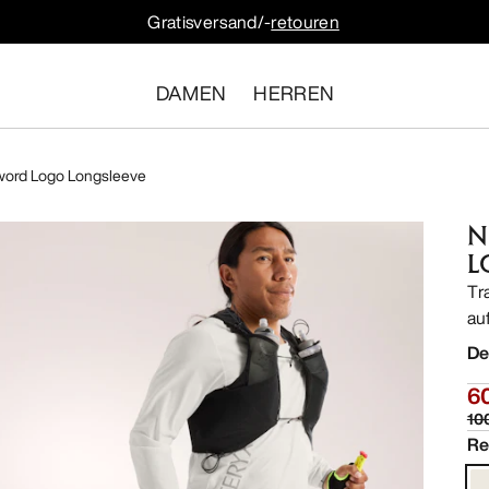
Gratisversand/-
retouren
DAMEN
HERREN
ord Logo Longsleeve
N
L
Tr
au
De
6
10
Re