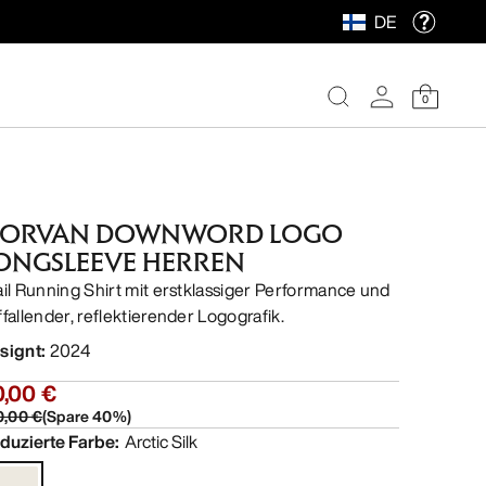
DE
0
ORVAN DOWNWORD LOGO
ONGSLEEVE HERREN
ail Running Shirt mit erstklassiger Performance und
ffallender, reflektierender Logografik.
signt
:
2024
0,00 €
0,00 €
(
Spare
40
%)
duzierte Farbe
:
Arctic Silk