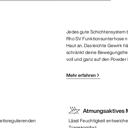
Jedes gute Schichtensystem be
Rho SV Funktionsunterhose ni
Haut an. Das leichte Gewirk h
schränkt deine Bewegungsfreih
voll und ganz auf den Powder 
Mehr erfahren
Atmungsaktives M
eitsregulierenden
Lässt Feuchtigkeit entweiche
Tragekomfort.