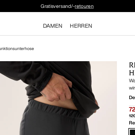
Gratisversand/-
retouren
DAMEN
HERREN
unktionsunterhose
R
H
Wa
wi
De
72
12
Re