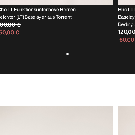
Rho LT Funktionsunterhose Herren
Rho LT 
eichter (LT) Baselayer aus Torrent
Baselaye
100,00 €
Beding
120,0
50,00 €
60,00