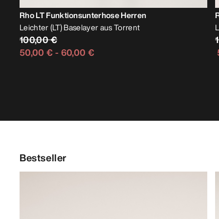
Rho LT Funktionsunterhose Herren
Leichter (LT) Baselayer aus Torrent
L
100,00 €
50,00 €
-
60,00 €
Bestseller