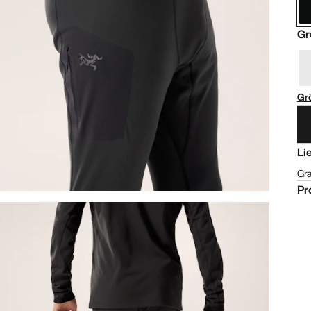
Gr
Gr
Li
Gra
Pr