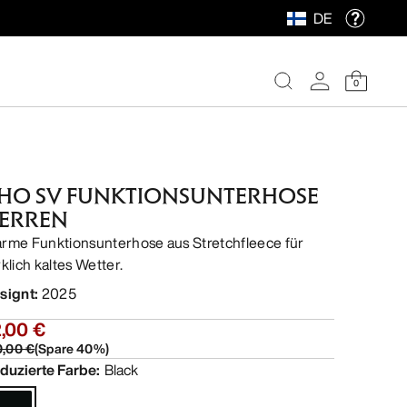
DE
0
HO SV FUNKTIONSUNTERHOSE
ERREN
rme Funktionsunterhose aus Stretchfleece für
rklich kaltes Wetter.
signt
:
2025
,00 €
0,00 €
(
Spare
40
%)
duzierte Farbe
:
Black