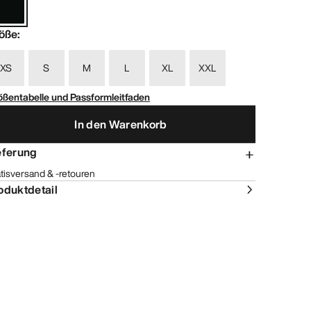
öße
:
XS
S
M
L
XL
XXL
ößentabelle und Passformleitfaden
In den Warenkorb
eferung
tisversand & -retouren
oduktdetail