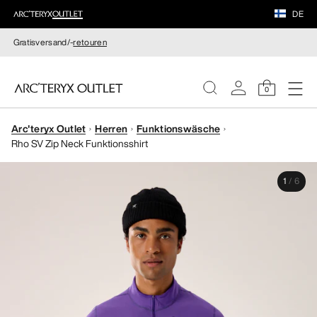
DE
Gratisversand/-
retouren
0
Arc'teryx Outlet
Herren
Funktionswäsche
DAMEN
Rho SV Zip Neck Funktionsshirt
HERREN
1
/
6