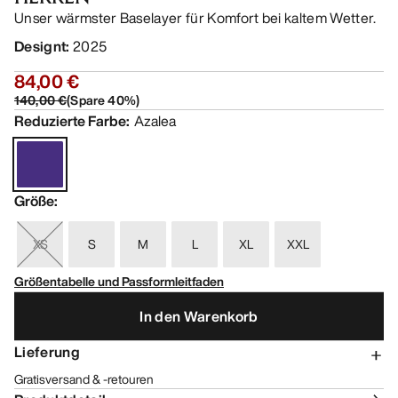
Unser wärmster Baselayer für Komfort bei kaltem Wetter.
Designt
:
2025
84,00 €
140,00 €
(
Spare
40
%)
Reduzierte Farbe
:
Azalea
Größe
:
XS
S
M
L
XL
XXL
Größentabelle und Passformleitfaden
In den Warenkorb
Lieferung
Gratisversand & -retouren