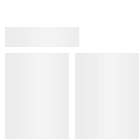
Leichte, atmungsaktive Trucker Cap
Leichte, atmungsakt
mit Logo
Trucker-Style
55,00 €
50,00 €
33,00 €
25,00 €
-
30,00 