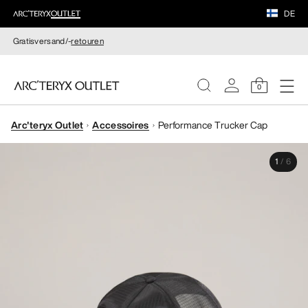
DE
Gratisversand/-
retouren
0
Arc'teryx Outlet
Accessoires
Performance Trucker Cap
DAMEN
1
/
6
HERREN