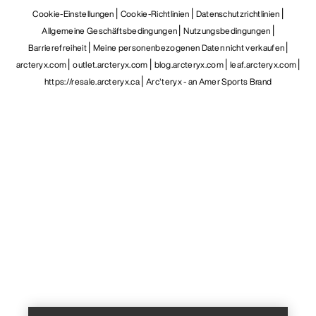
DE
Hilfe
UNSERE APP DOWNLOADEN
Android App
iOS App
FOLGE UNS AUF SOCIAL MEDIA
Cookie-Einstellungen
Cookie-Richtlinien
Datenschutzrichtlinien
Allgemeine Geschäftsbedingungen
Nutzungsbedingungen
Barrierefreiheit
Meine personenbezogenen Daten nicht verkaufen
arcteryx.com
outlet.arcteryx.com
blog.arcteryx.com
leaf.arcteryx.com
Help
https://resale.arcteryx.ca
Arc'teryx - an Amer Sports Brand