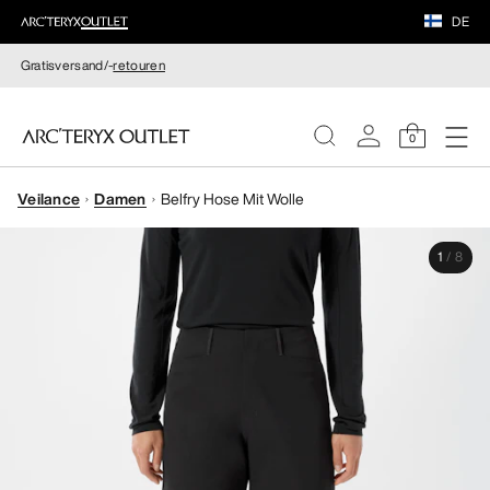
DE
Gratisversand/-
retouren
0
Veilance
Damen
Belfry Hose Mit Wolle
DAMEN
1
/
8
HERREN