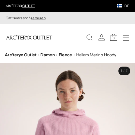
DE
Gratisversand/-
retouren
0
Arc'teryx Outlet
Damen
Fleece
Hallam Merino Hoody
DAMEN
1
/
7
HERREN