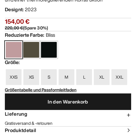
Designt
:
2023
154,00 €
220,00 €
(
Spare
30
%)
Reduzierte Farbe
:
Bliss
Größe
:
XXS
XS
S
M
L
XL
XXL
Größentabelle und Passformleitfaden
In den Warenkorb
Lieferung
Gratisversand & -retouren
Produktdetail