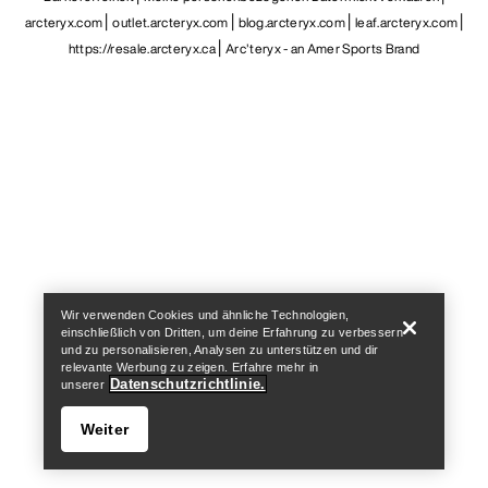
arcteryx.com
outlet.arcteryx.com
blog.arcteryx.com
leaf.arcteryx.com
https://resale.arcteryx.ca
Arc'teryx - an Amer Sports Brand
Help
Wir verwenden Cookies und ähnliche Technologien,
einschließlich von Dritten, um deine Erfahrung zu verbessern
und zu personalisieren, Analysen zu unterstützen und dir
relevante Werbung zu zeigen. Erfahre mehr in
Datenschutzrichtlinie.
unserer
Weiter