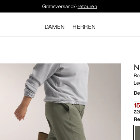
Gratisversand/-
retouren
DAMEN
HERREN
N
Ro
Le
De
1
22
Re