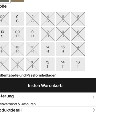
öße
:
00
0
2
4
6
8
S
S
S
S
S
S
10
00
0
2
4
6
S
R
R
R
R
R
8
10
12
14
16
4
R
R
R
R
R
T
6
8
10
12
14
16
T
T
T
T
T
T
ößentabelle und Passformleitfaden
In den Warenkorb
eferung
tisversand & -retouren
oduktdetail