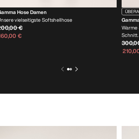
ÜBERA
Gamma Hose Damen
nsere vielseitigste Softshellhose
Gamma 
200,00 €
Warme S
Schnitt.
160,00 €
300,0
210,0