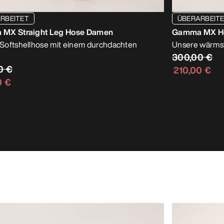
RBEITET
ÜBERARBEIT
MX Straight Leg Hose Damen
Gamma MX H
oftshellhose mit einem durchdachten
Unsere wärms
300,00 €
0 €
210,00 €
0 €