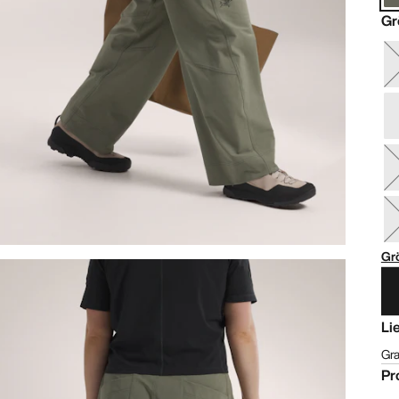
Gr
Gr
Li
Gra
Pr