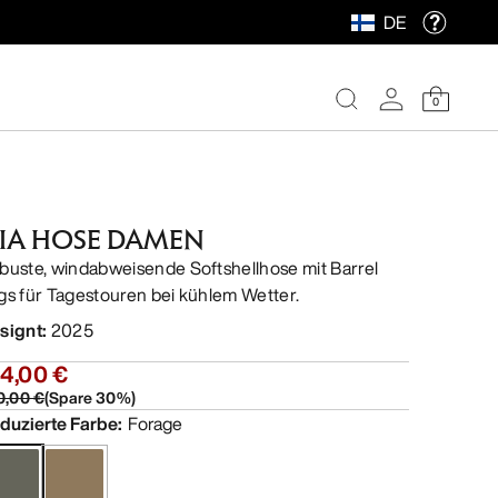
DE
0
IA HOSE DAMEN
buste, windabweisende Softshellhose mit Barrel
gs für Tagestouren bei kühlem Wetter.
signt
:
2025
54,00 €
0,00 €
(
Spare
30
%)
duzierte Farbe
:
Forage