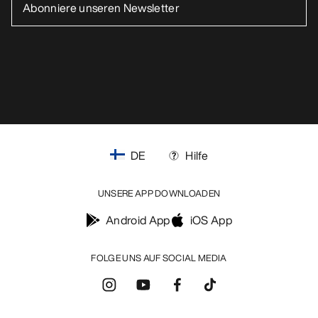
Barrierefreiheit
Meine personenbezogenen Daten nicht verkaufen
arcteryx.com
outlet.arcteryx.com
blog.arcteryx.com
leaf.arcteryx.com
https://resale.arcteryx.ca
Arc'teryx - an Amer Sports Brand