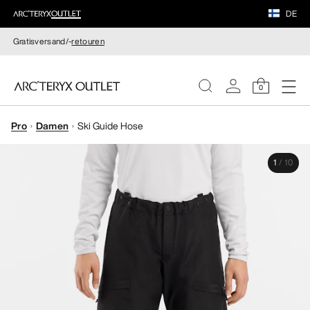
DE
Gratisversand/-
retouren
0
Pro
Damen
Ski Guide Hose
DAMEN
1
/
10
HERREN