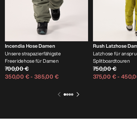
Incendia Hose Damen
Rush Latzhose Da
Unsere strapazierfähigste
Latzhose für anspru
Freeridehose für Damen
Splitboardtouren
700,00 €
750,00 €
350,00 €
-
385,00 €
375,00 €
-
450,0