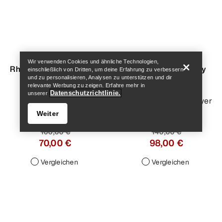
Help
Wir verwenden Cookies und ähnliche Technologien,
einschließlich von Dritten, um deine Erfahrung zu verbessern
und zu personalisieren, Analysen zu unterstützen und dir
relevante Werbung zu zeigen. Erfahre mehr in
Satoro Merino Hoody
Datenschutzrichtlinie.
unserer
Damen
Weiter
Leichter Merinobaselayer
140,00 €
98,00 €
Help
Vergleichen
Rho Funktionsunterhose