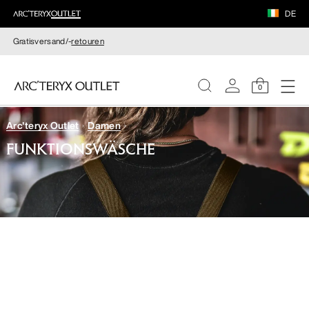
DE
Gratisversand/-
retouren
0
Arc'teryx Outlet
Damen
DAMEN
FUNKTIONSWÄSCHE
HERREN