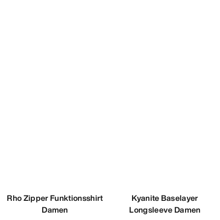
Rho Boot Cut
Funktionsunterhose
Damen
Vielseitige, leichte
Funktionsunterhose
90,00 €
45,00 €
Vergleichen