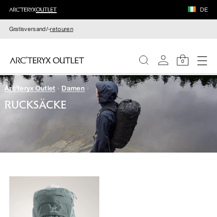
DE
Gratisversand/-
retouren
0
Arc'teryx Outlet
Damen
DAMEN
RUCKSÄCKE
HERREN