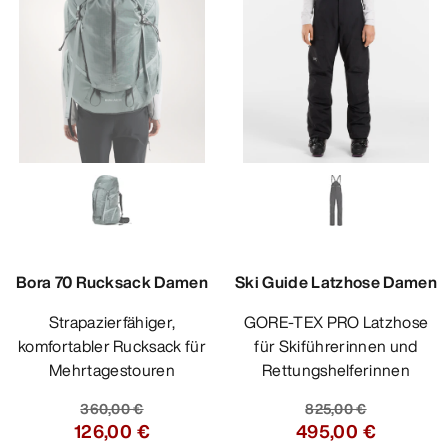
Bora 70 Rucksack Damen
Ski Guide Latzhose Damen
Strapazierfähiger,
GORE-TEX PRO Latzhose
komfortabler Rucksack für
für Skiführerinnen und
Mehrtagestouren
Rettungshelferinnen
360,00 €
825,00 €
126,00 €
495,00 €