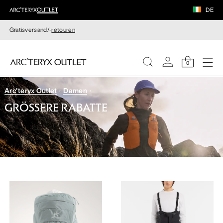
DE
Gratisversand/-
retouren
0
Arc'teryx Outlet
Damen
DAMEN
GRÖSSERE RABATTE
HERREN