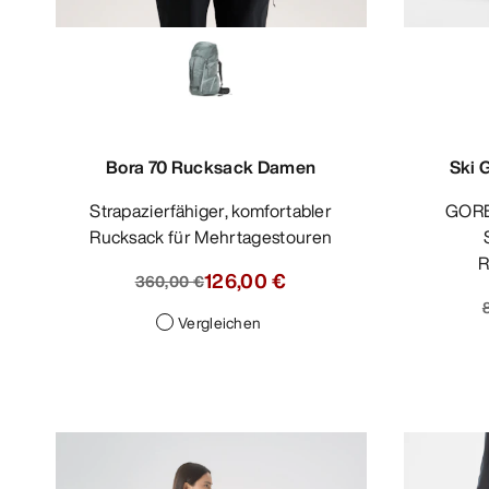
Bora 70 Rucksack Damen
Ski 
Strapazierfähiger, komfortabler
GORE-TEX PRO Latzhose für
Rucksack für Mehrtagestouren
R
126,00 €
360,00 €
Vergleichen