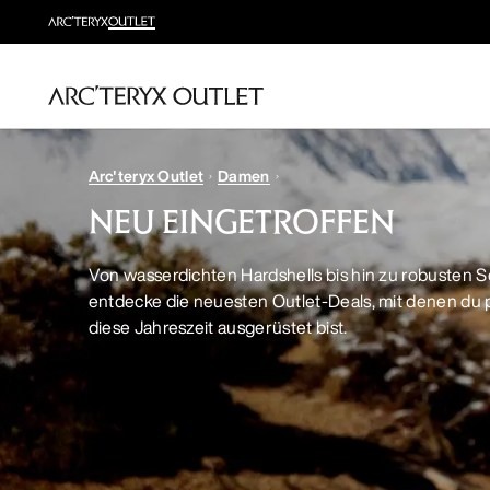
Arc'teryx Outlet
Damen
NEU EINGETROFFEN
Von wasserdichten Hardshells bis hin zu robusten 
entdecke die neuesten Outlet-Deals, mit denen du p
diese Jahreszeit ausgerüstet bist.