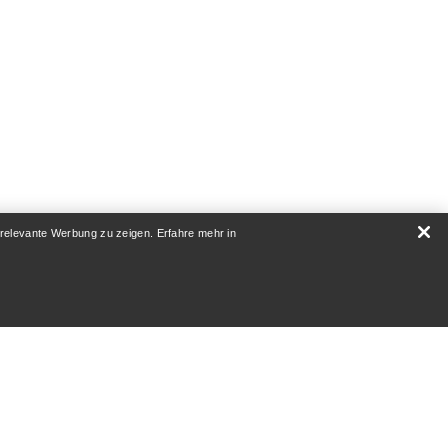
 relevante Werbung zu zeigen. Erfahre mehr in
Rho Funktionsunterhose Print Damen
Vielseitige, leichte
Funktionsunterhose