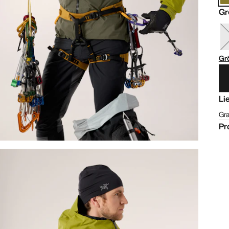
Gr
Gr
Li
Gra
Pr