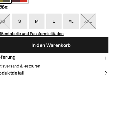
öße
:
XS
S
M
L
XL
XXL
ößentabelle und Passformleitfaden
In den Warenkorb
eferung
tisversand & -retouren
oduktdetail