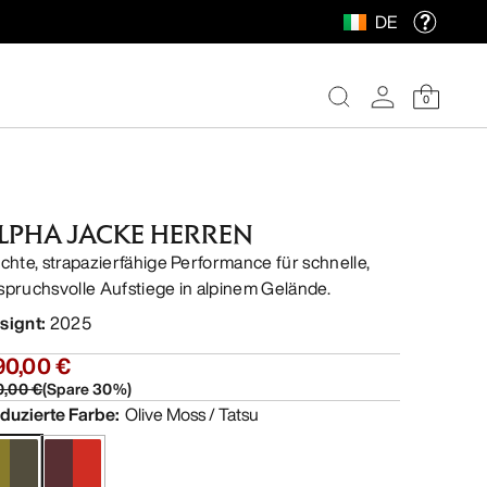
DE
0
LPHA JACKE HERREN
ichte, strapazierfähige Performance für schnelle,
spruchsvolle Aufstiege in alpinem Gelände.
signt
:
2025
90,00 €
0,00 €
(
Spare
30
%)
duzierte Farbe
:
Olive Moss / Tatsu