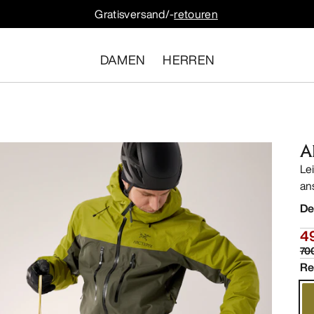
Gratisversand/-
retouren
DAMEN
HERREN
A
Le
an
De
4
70
Re