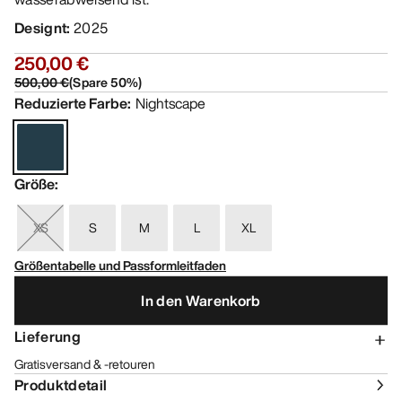
Designt
:
2025
250,00 €
500,00 €
(
Spare
50
%)
Reduzierte Farbe
:
Nightscape
Größe
:
XS
S
M
L
XL
Größentabelle und Passformleitfaden
In den Warenkorb
Lieferung
Gratisversand & -retouren
Produktdetail