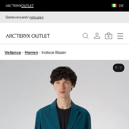
DE
Gratisversand/-
retouren
0
Veilance
Herren
Indisce Blazer
DAMEN
1
/
8
HERREN