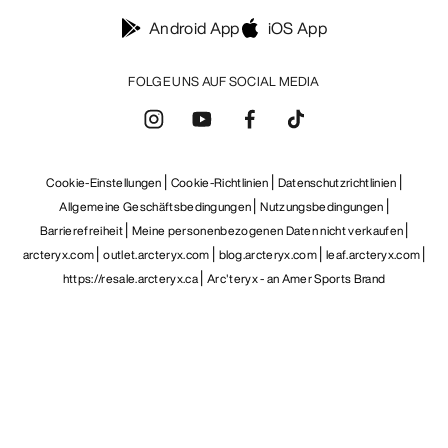
Android App
iOS App
FOLGE UNS AUF SOCIAL MEDIA
Cookie-Einstellungen
Cookie-Richtlinien
Datenschutzrichtlinien
Allgemeine Geschäftsbedingungen
Nutzungsbedingungen
Barrierefreiheit
Meine personenbezogenen Daten nicht verkaufen
arcteryx.com
outlet.arcteryx.com
blog.arcteryx.com
leaf.arcteryx.com
https://resale.arcteryx.ca
Arc'teryx - an Amer Sports Brand