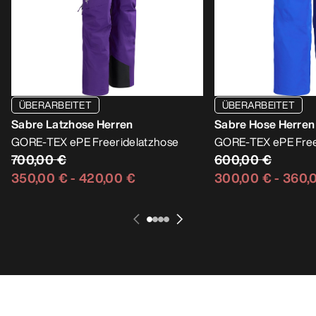
ÜBERARBEITET
ÜBERARBEITET
Sabre Latzhose Herren
Sabre Hose Herren
GORE-TEX ePE Freeridelatzhose
GORE-TEX ePE Fre
700,00 €
600,00 €
350,00 €
-
420,00 €
300,00 €
-
360,