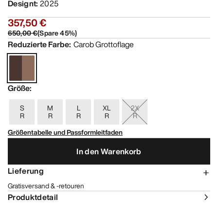
Designt
:
2025
357,50 €
650,00 €
(
Spare
45
%)
Reduzierte Farbe
:
Carob Grottoflage
Größe
:
S
M
L
XL
2X
R
R
R
R
R
Größentabelle und Passformleitfaden
In den Warenkorb
Lieferung
Gratisversand & -retouren
Produktdetail