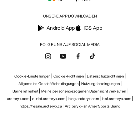
UNSERE APP DOWNLOADEN
Android App
iOS App
FOLGE UNS AUF SOCIAL MEDIA
Cookie-Einstellungen
Cookie-Richtlinien
Datenschutzrichtlinien
Allgemeine Geschäftsbedingungen
Nutzungsbedingungen
Barrierefreiheit
Meine personenbezogenen Daten nicht verkaufen
arcteryx.com
outlet.arcteryx.com
blog.arcteryx.com
leaf.arcteryx.com
https://resale.arcteryx.ca
Arc'teryx - an Amer Sports Brand