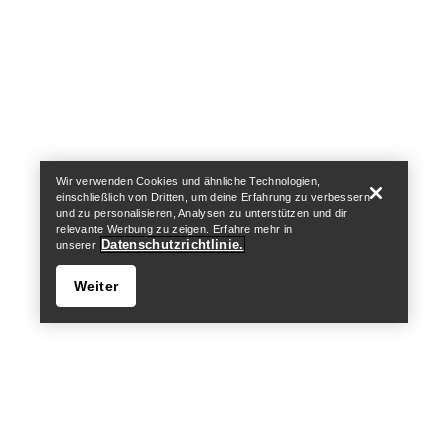
Help
Wir verwenden Cookies und ähnliche Technologien,
einschließlich von Dritten, um deine Erfahrung zu verbessern
und zu personalisieren, Analysen zu unterstützen und dir
relevante Werbung zu zeigen. Erfahre mehr in
Datenschutzrichtlinie.
unserer
Weiter
Help