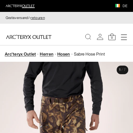
DE
Gratisversand/-
retouren
0
Arc'teryx Outlet
Herren
Hosen
Sabre Hose Print
DAMEN
1
/
7
HERREN