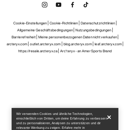
Cookie-Einstellungen
Cookie-Richtlinien
Datenschutzrichtlinien
Allgemeine Geschäftsbedingungen
Nutzungsbedingungen
Barrierefreiheit
Meine personenbezogenen Daten nicht verkaufen
arcteryx.com
outlet.arcteryx.com
blog.arcteryx.com
leaf.arcteryx.com
https://resale.arcteryx.ca
Arc'teryx - an Amer Sports Brand
Help
Wir verwenden Cookies und ähnliche Technologien,
einschließlich von Dritten, um deine Erfahrung zu verbessern
und zu personalisieren, Analysen zu unterstützen und dir
relevante Werbung zu zeigen. Erfahre mehr in