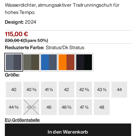
Wasserdichter, atmungsaktiver Trailrunningschuh für
hohes Tempo.
Designt
:
2024
115,00 €
230,00 €
(
Spare
50
%)
Reduzierte Farbe
:
Stratus/Dk Stratus
Größe
:
40
40 ⅔
41 ⅓
42
42 ⅔
43 ⅓
44
44 ⅔
45 ⅓
46
46 ⅔
47 ⅓
48
EU-Größentabelle
In den Warenkorb