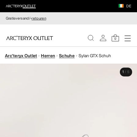
DE
Gratisversand/-
retouren
0
Arc'teryx Outlet
Herren
Schuhe
Sylan GTX Schuh
DAMEN
1
/
5
HERREN