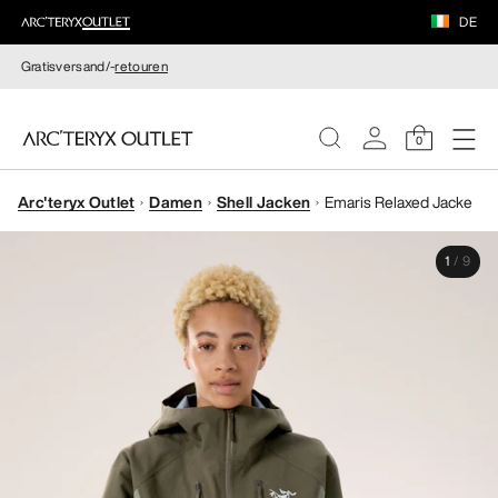
DE
Gratisversand/-
retouren
0
Arc'teryx Outlet
Damen
Shell Jacken
Emaris Relaxed Jacke
DAMEN
1
/
9
HERREN