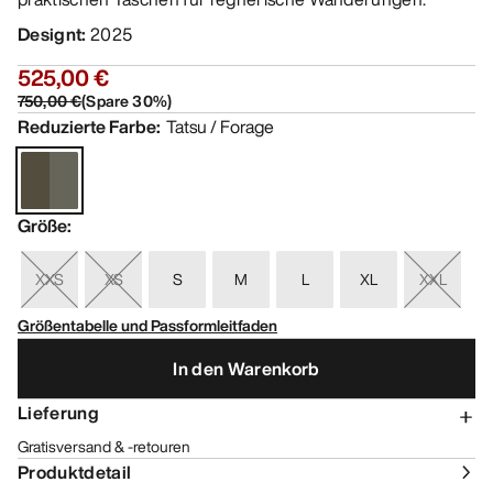
Designt
:
2025
525,00 €
750,00 €
(
Spare
30
%)
Reduzierte Farbe
:
Tatsu / Forage
Größe
:
XXS
XS
S
M
L
XL
XXL
Größentabelle und Passformleitfaden
In den Warenkorb
Lieferung
Gratisversand & -retouren
Produktdetail