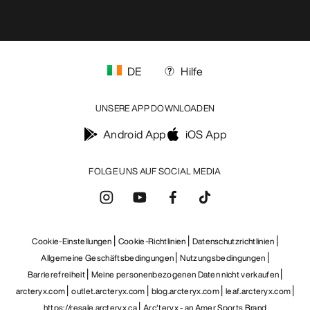
DE
Hilfe
UNSERE APP DOWNLOADEN
Android App
iOS App
FOLGE UNS AUF SOCIAL MEDIA
Cookie-Einstellungen
Cookie-Richtlinien
Datenschutzrichtlinien
Allgemeine Geschäftsbedingungen
Nutzungsbedingungen
Barrierefreiheit
Meine personenbezogenen Daten nicht verkaufen
arcteryx.com
outlet.arcteryx.com
blog.arcteryx.com
leaf.arcteryx.com
https://resale.arcteryx.ca
Arc'teryx - an Amer Sports Brand